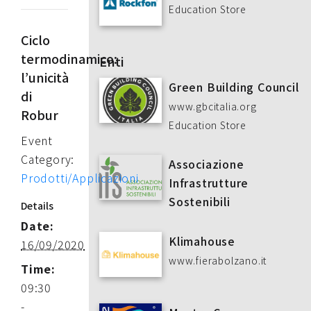
Education Store
Ciclo
termodinamico:
Enti
l’unicità
Green Building Council
di
www.gbcitalia.org
Robur
Education Store
Event
Category:
Associazione
Prodotti/Applicazioni
Infrastrutture
Sostenibili
Details
Date:
Klimahouse
16/09/2020
www.fierabolzano.it
Time:
09:30
-