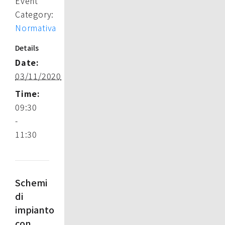
Event
Category:
Normativa
Details
Date:
03/11/2020
Time:
09:30
-
11:30
Schemi
di
impianto
con