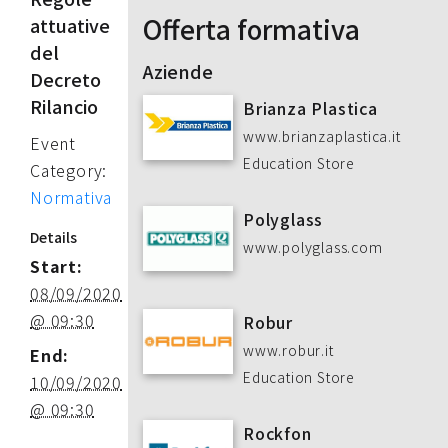
Offerta formativa
attuative
del
Aziende
Decreto
Rilancio
Brianza Plastica
www.brianzaplastica.it
Event
Education Store
Category:
Normativa
Polyglass
Details
www.polyglass.com
Start:
08/09/2020
@ 09:30
Robur
www.robur.it
End:
Education Store
10/09/2020
@ 09:30
Rockfon