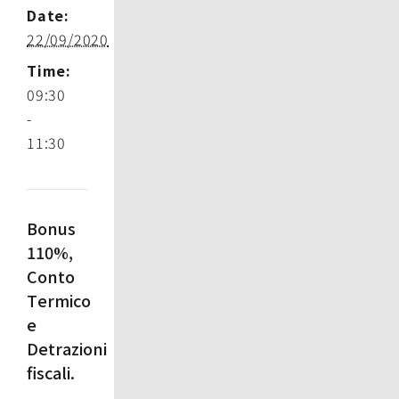
Date:
22/09/2020
Time:
09:30
-
11:30
Bonus
110%,
Conto
Termico
e
Detrazioni
fiscali.