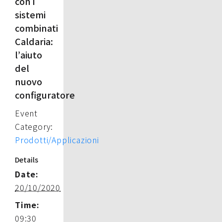
con i
sistemi
combinati
Caldaria:
l’aiuto
del
nuovo
configuratore
Event
Category:
Prodotti/Applicazioni
Details
Date:
20/10/2020
Time:
09:30